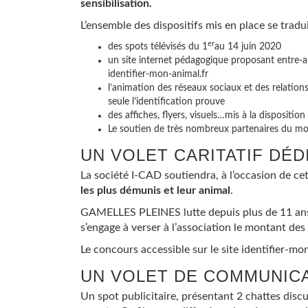
sensibilisation.
L’ensemble des dispositifs mis en place se tradui
er
des spots télévisés du 1
au 14 juin 2020
un site internet pédagogique proposant entre-a
identifier-mon-animal.fr
l’animation des réseaux sociaux et des relation
seule l’identification prouve
des affiches, flyers, visuels…mis à la dispositi
Le soutien de très nombreux partenaires du m
UN VOLET CARITATIF DÉD
La
société I-CAD
​ soutiendra, à l’occasion de c
les plus démunis et leur animal
.
GAMELLES PLEINES
​ lutte depuis plus de 11 a
s’engage à verser à l’association le montant des 
Le concours accessible sur le site
identifier-mo
UN VOLET DE COMMUNICAT
Un spot publicitaire, présentant 2 chattes discut