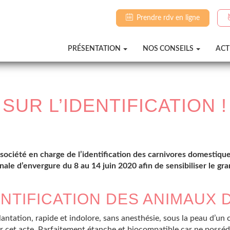
Prendre rdv en ligne
PRÉSENTATION
NOS CONSEILS
ACT
SUR L’IDENTIFICATION !
ociété en charge de l’identification des carnivores domestiques
ale d’envergure du 8 au 14 juin 2020 afin de sensibiliser le gr
ENTIFICATION DES ANIMAUX 
mplantation, rapide et indolore, sans anesthésie, sous la peau d’un
iser cet acte. Parfaitement étanche et biocompatible car ne pos