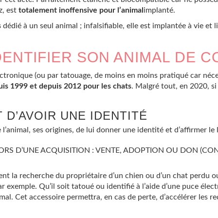
z, est
totalement inoffensive pour l’animal
implanté.
s
dédié à un seul animal ; infalsifiable, elle est implantée à vie et 
DENTIFIER SON ANIMAL DE C
lectronique (ou par tatouage, de moins en moins pratiqué car néce
uis 1999 et depuis 2012 pour les chats
. Malgré tout, en 2020, s
T D’AVOIR UNE IDENTITÉ
l’animal, ses origines, de lui donner une identité et d’affirmer le l
LORS D’UNE ACQUISITION : VENTE, ADOPTION OU DON (CO
ent la recherche du propriétaire d’un chien ou d’un chat perdu o
par exemple. Qu’il soit tatoué ou identifié à l’aide d’une puce é
imal. Cet accessoire permettra, en cas de perte, d’accélérer les 