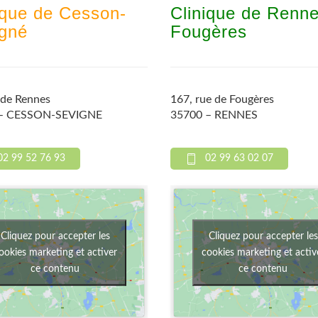
ique de Cesson-
Clinique de Renn
gné
Fougères
 de Rennes
167, rue de Fougères
 – CESSON-SEVIGNE
35700 – RENNES
02 99 52 76 93
02 99 63 02 07
Cliquez pour accepter les
Cliquez pour accepter les
ookies marketing et activer
cookies marketing et activ
ce contenu
ce contenu