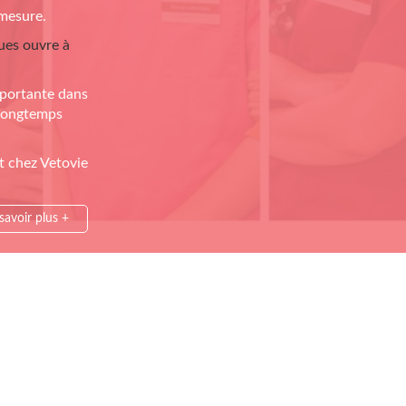
 mesure.
ues ouvre à
mportante dans
 longtemps
t chez Vetovie
savoir plus +