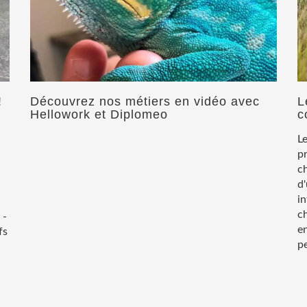
!
Découvrez nos métiers en vidéo avec
L
Hellowork et Diplomeo
c
Le
p
ch
d'
in
ch
 -
en
fs
pe