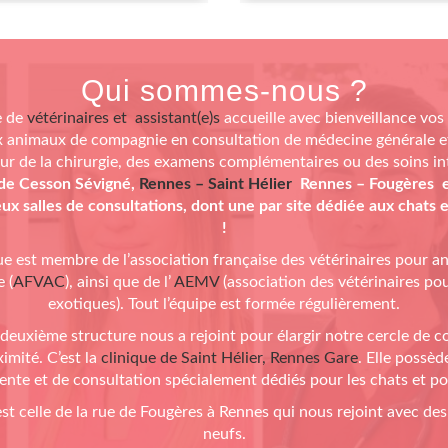
Qui sommes-nous ?
 de
vétérinaires et assistant(e)s
accueille avec bienveillance vos
 animaux de compagnie en consultation de médecine générale e
ur de la chirurgie, des examens complémentaires ou des soins in
de Cesson Sévigné,
Rennes – Saint Hélier
Rennes – Fougères 
x salles de consultations, dont une par site dédiée aux chats
!
ue est membre de l’association française des vétérinaires pour 
 (
AFVAC
), ainsi que de l’
AEMV
(association des vétérinaires po
exotiques). Tout l’équipe est formée régulièrement.
deuxième structure nous a rejoint pour élargir notre cercle de 
imité. C’est la
clinique de Saint Hélier, Rennes Gare
. Elle possèd
ente et de consultation spécialement dédiés pour les chats et po
est celle de la rue de Fougères à Rennes qui nous rejoint avec des
neufs.