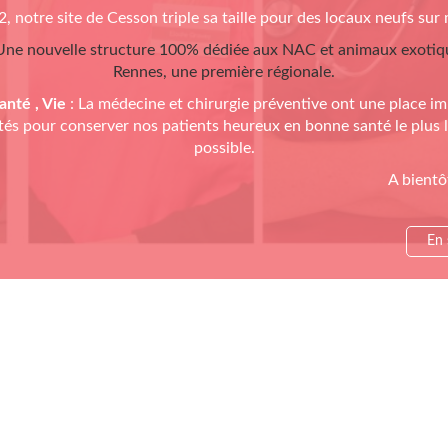
, notre site de Cesson triple sa taille pour des locaux neufs sur
Une nouvelle structure 100% dédiée aux NAC et animaux exotiq
Rennes, une première régionale.
anté , Vie
: La médecine et chirurgie préventive ont une place i
ités pour conserver nos patients heureux en bonne santé le plus
possible.
A bientô
En 