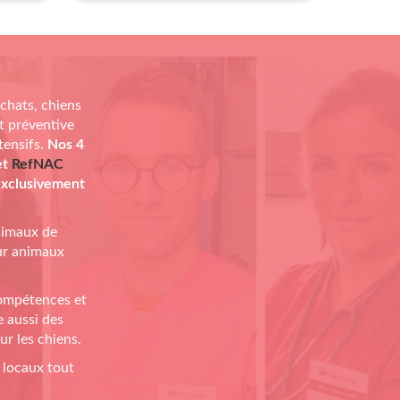
 chats, chiens
t préventive
tensifs.
Nos 4
et
RefNAC
 exclusivement
animaux de
ur animaux
compétences et
e aussi des
ur les chiens.
 locaux tout