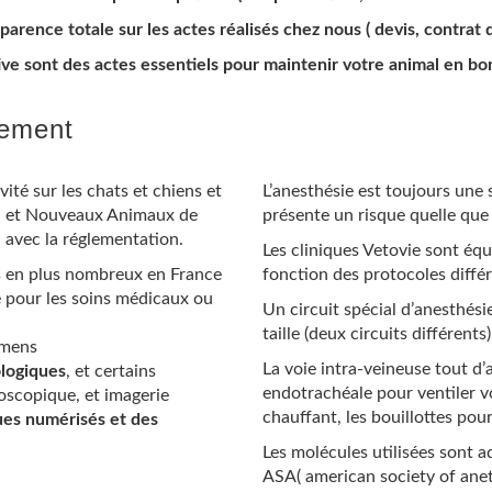
arence totale sur les actes réalisés chez nous ( devis, contrat
ive sont des actes essentiels pour maintenir votre animal en bo
pement
ité sur les chats et chiens et
L’anesthésie est toujours une 
s et Nouveaux Animaux de
présente un risque quelle que
 avec la réglementation.
Les cliniques Vetovie sont équ
 en plus nombreux en France
fonction des protocoles diffé
 pour les soins médicaux ou
Un circuit spécial d’anesthési
taille (deux circuits différents)
amens
La voie intra-veineuse tout d’
logiques
, et certains
endotrachéale pour ventiler vo
oscopique, et imagerie
chauffant, les bouillottes po
ques numérisés et des
Les molécules utilisées sont 
ASA(
american society of anet