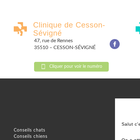
Clinique de Cesson-
Sévigné
47, rue de Rennes
35510 – CESSON-SÉVIGNÉ
Cliquer pour voir le numéro
Salut c'
Conseils chats
P
Conseils chiens