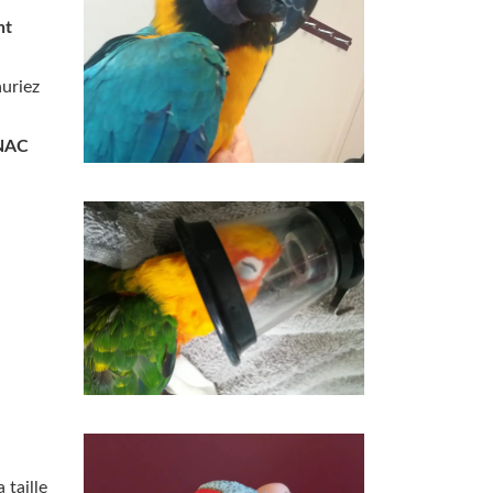
nt
auriez
 NAC
 taille