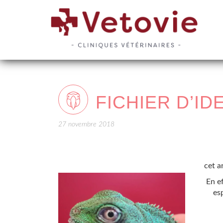
FICHIER D’ID
27 novembre 2018
cet a
En e
es