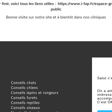
 finir, voici tous les liens utiles : https://www.i-fap.fr/espace-g
public
Bonne visite sur notre site et à bientôt dans nos
cliniques
Salut c'
Conseils chats
P
Conseils chiens
On a at
Conseils lapins et rongeurs
intéres
Conseils furets
accompa
C'est O
Conseils reptiles
Conseils oiseaux