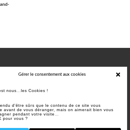
rand-
Gérer le consentement aux cookies
est nous...les Cookies !
rendre rendez-vous en ligne
tendu d'être sûrs que le contenu de ce site vous
Prendre rdv en ligne
se avant de vous déranger, mais on aimerait bien vous
gner pendant votre visite…
K pour vous ?