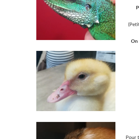
P
(Peti
On 
Pour t