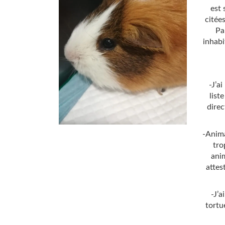
est 
citées
Pa
inhabi
-J’a
list
dire
-Anima
tro
anim
attes
-J’a
tortu