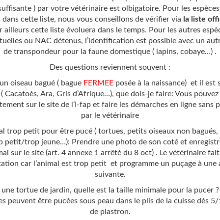
suffisante ) par votre vétérinaire est olbigatoire. Pour les espèce
 dans cette liste, nous vous conseillons de vérifier via
la liste offi
r ailleurs cette liste évoluera dans le temps. Pour les autres espè
tuelles ou NAC détenus, l’identification est possible avec un aut
de transpondeur pour la faune domestique ( lapins, cobaye…) .
Des questions reviennent souvent :
i un oiseau bagué ( bague
FERMEE
posée à la naissance) et il est s
e ( Cacatoès, Ara, Gris d’Afrique…), que dois-je faire: Vous pouvez 
ctement
sur le site de l’I-fap
et faire les démarches en ligne sans 
par le vétérinaire
l trop petit pour être pucé ( tortues, petits oiseaux non bagués,
p petit/trop jeune…): Prendre une photo de son coté et enregistre
al sur le site (art. 4 annexe 1 arrêté du 8 oct) . Le vétérinaire fai
tation car l’animal est trop petit et programme un puçage à une
suivante.
i une tortue de jardin, quelle est la taille minimale pour la pucer 
es peuvent être pucées sous peau dans le plis de la cuisse dès 5
de plastron.