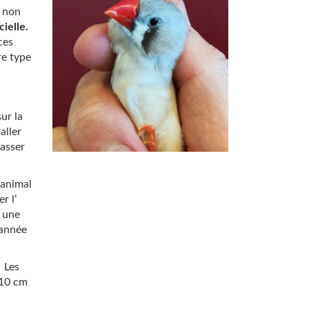
s non
cielle.
ces
re type
ur la
aller
passer
 animal
r l’
t une
 année
? Les
/10 cm